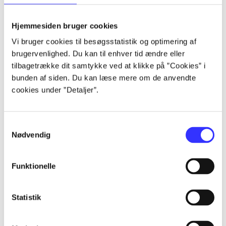
lorem ipsum dolor sit amet ...
lorem ipsum dolor sit amet ...
Hjemmesiden bruger cookies
lorem ipsum dolor sit amet ...
Vi bruger cookies til besøgsstatistik og optimering af
lorem ipsum dolor sit amet ...
brugervenlighed. Du kan til enhver tid ændre eller
lorem ipsum dolor sit amet ...
tilbagetrække dit samtykke ved at klikke på ”Cookies” i
lorem ipsum dolor sit amet ...
bunden af siden. Du kan læse mere om de anvendte
lorem ipsum dolor sit amet ...
cookies under ”Detaljer”.
lorem ipsum dolor sit amet ...
Samtykkevalg
Nødvendig
Funktionelle
af
af
Statistik
af
af