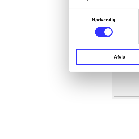
Samtykkevalg
Nødvendig
Afvis