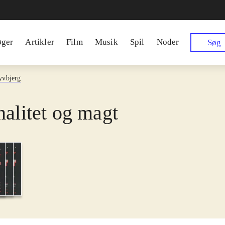
øger
Artikler
Film
Musik
Spil
Noder
Søg
yvbjerg
nalitet og magt