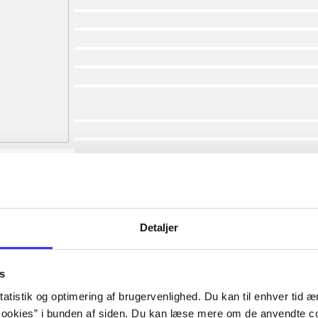
af
af
af
af
af
af
lorem ipsum dolor sit amet ...
lorem ipsum dolor sit amet ...
lorem ipsum dolor sit amet ...
lorem ipsum dolor sit amet ...
lorem ipsum dolor sit amet ...
lorem ipsum dolor sit amet ...
lorem ipsum dolor sit amet ...
Detaljer
lorem ipsum dolor sit amet ...
s
atistik og optimering af brugervenlighed. Du kan til enhver tid æn
ookies” i bunden af siden. Du kan læse mere om de anvendte co