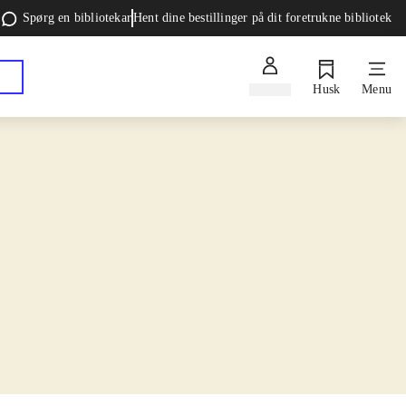
Spørg en bibliotekar
Hent dine bestillinger på dit foretrukne bibliotek
Log ind
Husk
Menu