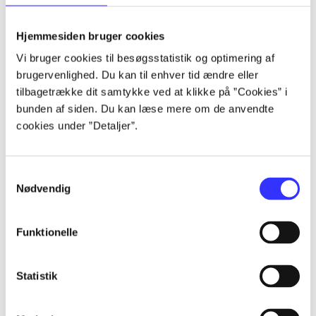
lorem ipsum dolor sit amet ...
lorem ipsum dolor sit amet ...
Hjemmesiden bruger cookies
lorem ipsum dolor sit amet ...
Vi bruger cookies til besøgsstatistik og optimering af
lorem ipsum dolor sit amet ...
brugervenlighed. Du kan til enhver tid ændre eller
lorem ipsum dolor sit amet ...
tilbagetrække dit samtykke ved at klikke på ”Cookies” i
lorem ipsum dolor sit amet ...
bunden af siden. Du kan læse mere om de anvendte
lorem ipsum dolor sit amet ...
cookies under ”Detaljer”.
lorem ipsum dolor sit amet ...
Samtykkevalg
Nødvendig
Funktionelle
af
af
Statistik
af
af