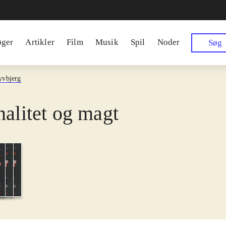
øger
Artikler
Film
Musik
Spil
Noder
Søg
yvbjerg
nalitet og magt