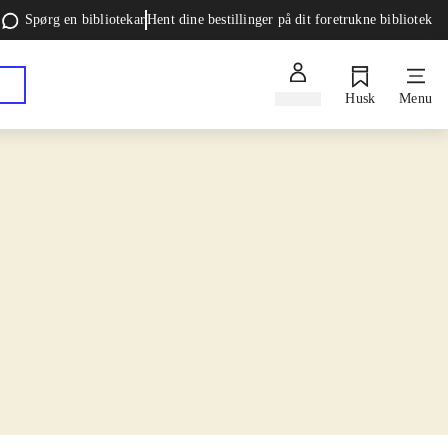
Spørg en bibliotekar
Hent dine bestillinger på dit foretrukne bibliotek
Log ind
Husk
Menu