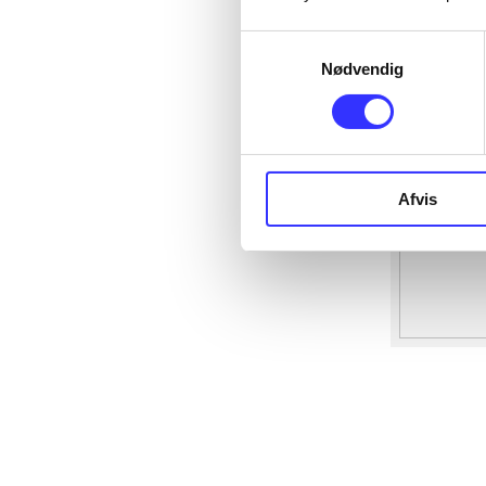
Samtykkevalg
Nødvendig
Afvis