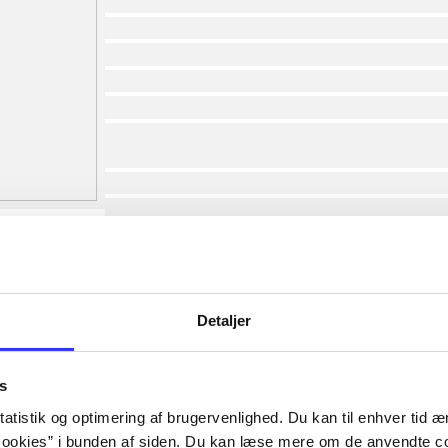
af
af
af
af
af
af
lorem ipsum dolor sit amet ...
lorem ipsum dolor sit amet ...
lorem ipsum dolor sit amet ...
lorem ipsum dolor sit amet ...
lorem ipsum dolor sit amet ...
lorem ipsum dolor sit amet ...
lorem ipsum dolor sit amet ...
Detaljer
lorem ipsum dolor sit amet ...
s
atistik og optimering af brugervenlighed. Du kan til enhver tid æn
ookies” i bunden af siden. Du kan læse mere om de anvendte co