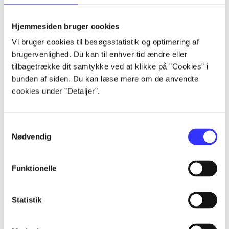
lorem ipsum dolor sit amet ...
lorem ipsum dolor sit amet ...
Hjemmesiden bruger cookies
lorem ipsum dolor sit amet ...
Vi bruger cookies til besøgsstatistik og optimering af
lorem ipsum dolor sit amet ...
brugervenlighed. Du kan til enhver tid ændre eller
lorem ipsum dolor sit amet ...
tilbagetrække dit samtykke ved at klikke på ”Cookies” i
lorem ipsum dolor sit amet ...
bunden af siden. Du kan læse mere om de anvendte
lorem ipsum dolor sit amet ...
cookies under ”Detaljer”.
lorem ipsum dolor sit amet ...
Samtykkevalg
Nødvendig
Funktionelle
af
af
Statistik
af
af