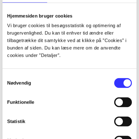
lorem ipsum dolor sit amet ...
lorem ipsum dolor sit amet ...
Hjemmesiden bruger cookies
lorem ipsum dolor sit amet ...
Vi bruger cookies til besøgsstatistik og optimering af
lorem ipsum dolor sit amet ...
brugervenlighed. Du kan til enhver tid ændre eller
lorem ipsum dolor sit amet ...
tilbagetrække dit samtykke ved at klikke på ”Cookies” i
lorem ipsum dolor sit amet ...
bunden af siden. Du kan læse mere om de anvendte
lorem ipsum dolor sit amet ...
cookies under ”Detaljer”.
lorem ipsum dolor sit amet ...
Samtykkevalg
Nødvendig
Funktionelle
af
af
Statistik
af
af