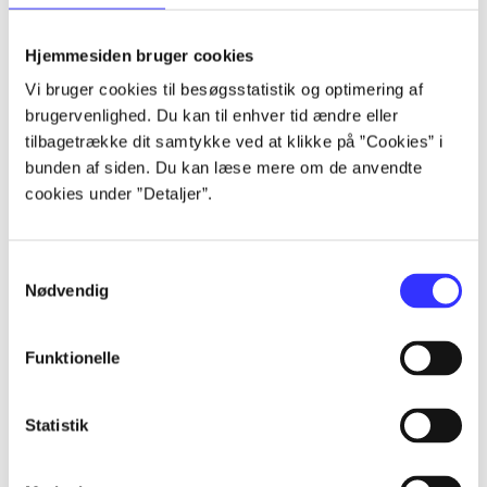
lorem ipsum dolor sit amet ...
lorem ipsum dolor sit amet ...
Hjemmesiden bruger cookies
lorem ipsum dolor sit amet ...
Vi bruger cookies til besøgsstatistik og optimering af
lorem ipsum dolor sit amet ...
brugervenlighed. Du kan til enhver tid ændre eller
lorem ipsum dolor sit amet ...
tilbagetrække dit samtykke ved at klikke på ”Cookies” i
lorem ipsum dolor sit amet ...
bunden af siden. Du kan læse mere om de anvendte
lorem ipsum dolor sit amet ...
cookies under ”Detaljer”.
lorem ipsum dolor sit amet ...
Samtykkevalg
Nødvendig
Funktionelle
af
af
Statistik
af
af