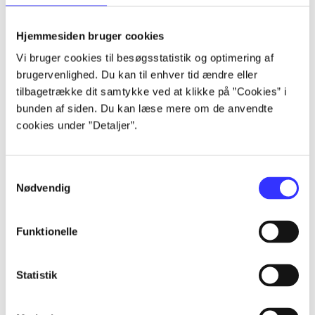
lorem ipsum dolor sit amet ...
lorem ipsum dolor sit amet ...
Hjemmesiden bruger cookies
lorem ipsum dolor sit amet ...
Vi bruger cookies til besøgsstatistik og optimering af
lorem ipsum dolor sit amet ...
brugervenlighed. Du kan til enhver tid ændre eller
lorem ipsum dolor sit amet ...
tilbagetrække dit samtykke ved at klikke på ”Cookies” i
lorem ipsum dolor sit amet ...
bunden af siden. Du kan læse mere om de anvendte
lorem ipsum dolor sit amet ...
cookies under ”Detaljer”.
lorem ipsum dolor sit amet ...
Samtykkevalg
Nødvendig
Funktionelle
af
af
Statistik
af
af