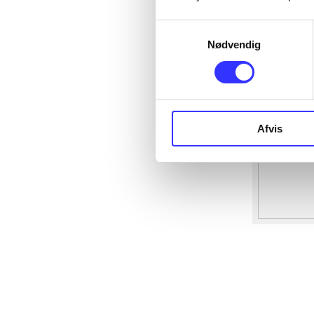
Samtykkevalg
Nødvendig
Afvis