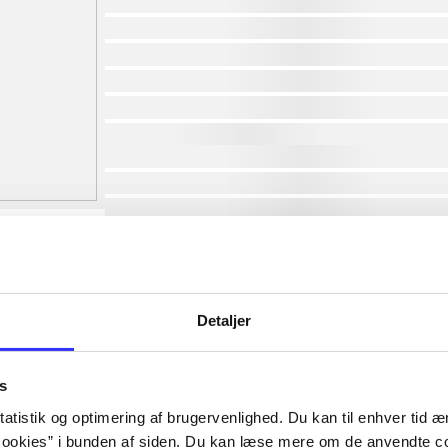
af
af
af
af
af
af
lorem ipsum dolor sit amet ...
lorem ipsum dolor sit amet ...
lorem ipsum dolor sit amet ...
lorem ipsum dolor sit amet ...
lorem ipsum dolor sit amet ...
lorem ipsum dolor sit amet ...
lorem ipsum dolor sit amet ...
Detaljer
lorem ipsum dolor sit amet ...
s
atistik og optimering af brugervenlighed. Du kan til enhver tid æn
ookies” i bunden af siden. Du kan læse mere om de anvendte co