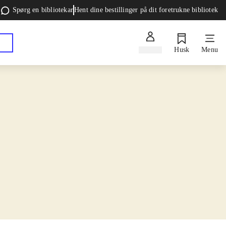
Spørg en bibliotekar
Hent dine bestillinger på dit foretrukne bibliotek
Log ind
Husk
Menu