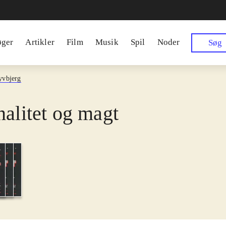
øger
Artikler
Film
Musik
Spil
Noder
Søg
yvbjerg
nalitet og magt