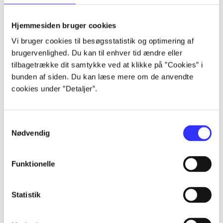
lorem ipsum dolor sit amet ...
lorem ipsum dolor sit amet ...
Hjemmesiden bruger cookies
lorem ipsum dolor sit amet ...
Vi bruger cookies til besøgsstatistik og optimering af
lorem ipsum dolor sit amet ...
brugervenlighed. Du kan til enhver tid ændre eller
lorem ipsum dolor sit amet ...
tilbagetrække dit samtykke ved at klikke på ”Cookies” i
lorem ipsum dolor sit amet ...
bunden af siden. Du kan læse mere om de anvendte
lorem ipsum dolor sit amet ...
cookies under ”Detaljer”.
lorem ipsum dolor sit amet ...
Samtykkevalg
Nødvendig
Funktionelle
af
af
Statistik
af
af