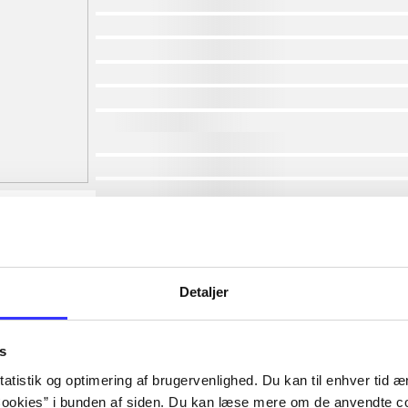
af
af
af
af
af
af
lorem ipsum dolor sit amet ...
lorem ipsum dolor sit amet ...
lorem ipsum dolor sit amet ...
lorem ipsum dolor sit amet ...
lorem ipsum dolor sit amet ...
lorem ipsum dolor sit amet ...
lorem ipsum dolor sit amet ...
Detaljer
lorem ipsum dolor sit amet ...
s
atistik og optimering af brugervenlighed. Du kan til enhver tid æn
ookies” i bunden af siden. Du kan læse mere om de anvendte co