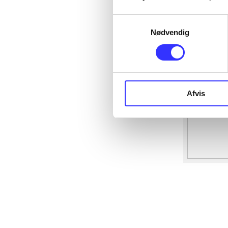
Samtykkevalg
Nødvendig
Afvis