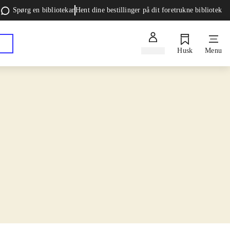
Spørg en bibliotekar
Hent dine bestillinger på dit foretrukne bibliotek
Log ind
Husk
Menu