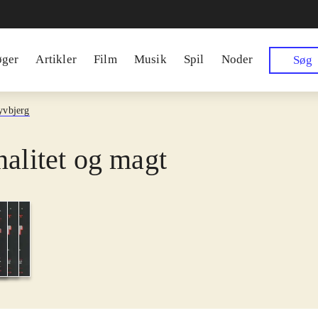
øger
Artikler
Film
Musik
Spil
Noder
Søg
yvbjerg
nalitet og magt