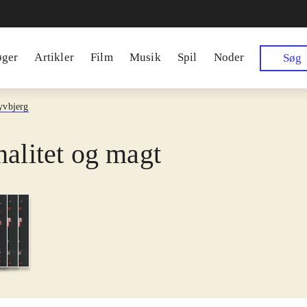
øger
Artikler
Film
Musik
Spil
Noder
Søg
yvbjerg
nalitet og magt