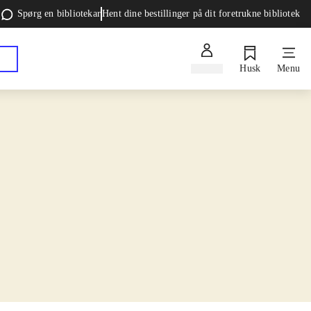
Spørg en bibliotekar
Hent dine bestillinger på dit foretrukne bibliotek
Log ind
Husk
Menu