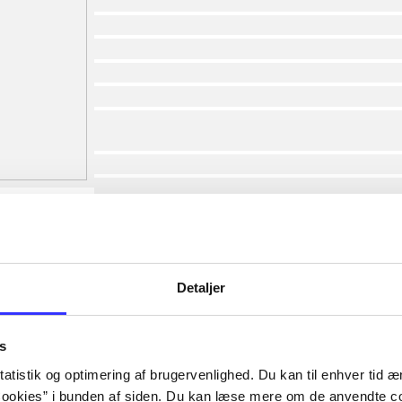
af
af
af
af
af
af
lorem ipsum dolor sit amet ...
lorem ipsum dolor sit amet ...
lorem ipsum dolor sit amet ...
lorem ipsum dolor sit amet ...
lorem ipsum dolor sit amet ...
lorem ipsum dolor sit amet ...
lorem ipsum dolor sit amet ...
Detaljer
lorem ipsum dolor sit amet ...
s
atistik og optimering af brugervenlighed. Du kan til enhver tid æn
ookies” i bunden af siden. Du kan læse mere om de anvendte co