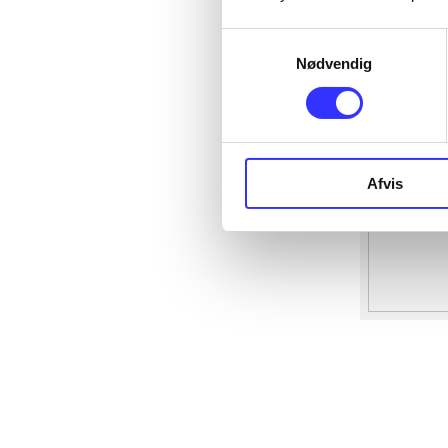
Samtykkevalg
Nødvendig
Afvis