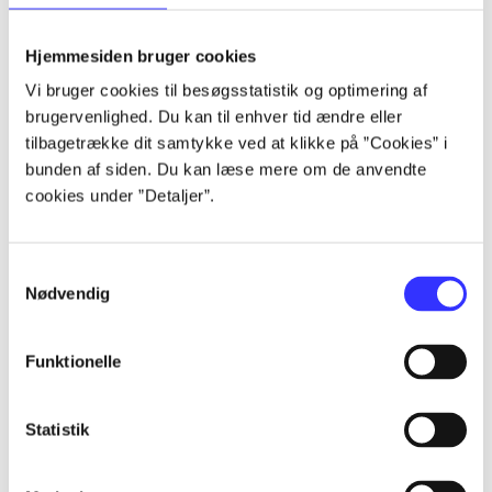
lorem ipsum dolor sit amet ...
lorem ipsum dolor sit amet ...
Hjemmesiden bruger cookies
lorem ipsum dolor sit amet ...
Vi bruger cookies til besøgsstatistik og optimering af
lorem ipsum dolor sit amet ...
brugervenlighed. Du kan til enhver tid ændre eller
lorem ipsum dolor sit amet ...
tilbagetrække dit samtykke ved at klikke på ”Cookies” i
lorem ipsum dolor sit amet ...
bunden af siden. Du kan læse mere om de anvendte
lorem ipsum dolor sit amet ...
cookies under ”Detaljer”.
lorem ipsum dolor sit amet ...
Samtykkevalg
Nødvendig
Funktionelle
af
af
Statistik
af
af