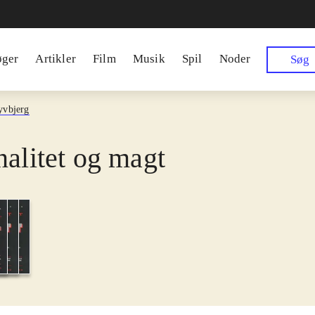
øger
Artikler
Film
Musik
Spil
Noder
Søg
yvbjerg
nalitet og magt