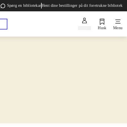
Spørg en bibliotekar
Hent dine bestillinger på dit foretrukne bibliotek
Log ind
Husk
Menu