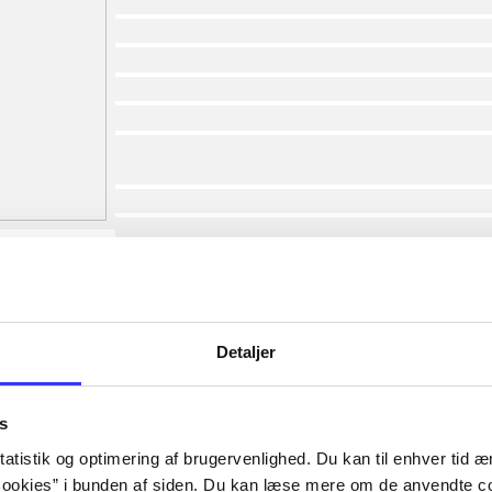
af
af
af
af
af
af
lorem ipsum dolor sit amet ...
lorem ipsum dolor sit amet ...
lorem ipsum dolor sit amet ...
lorem ipsum dolor sit amet ...
lorem ipsum dolor sit amet ...
lorem ipsum dolor sit amet ...
lorem ipsum dolor sit amet ...
Detaljer
lorem ipsum dolor sit amet ...
s
atistik og optimering af brugervenlighed. Du kan til enhver tid æn
ookies” i bunden af siden. Du kan læse mere om de anvendte co