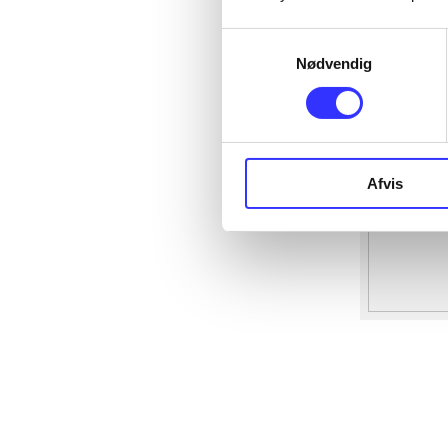
Samtykkevalg
Nødvendig
Afvis