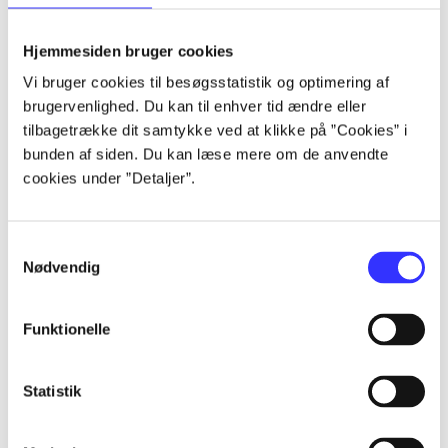
lorem ipsum dolor sit amet ...
lorem ipsum dolor sit amet ...
Hjemmesiden bruger cookies
lorem ipsum dolor sit amet ...
Vi bruger cookies til besøgsstatistik og optimering af
lorem ipsum dolor sit amet ...
brugervenlighed. Du kan til enhver tid ændre eller
lorem ipsum dolor sit amet ...
tilbagetrække dit samtykke ved at klikke på ”Cookies” i
lorem ipsum dolor sit amet ...
bunden af siden. Du kan læse mere om de anvendte
lorem ipsum dolor sit amet ...
cookies under ”Detaljer”.
lorem ipsum dolor sit amet ...
Samtykkevalg
Nødvendig
Funktionelle
af
af
Statistik
af
af