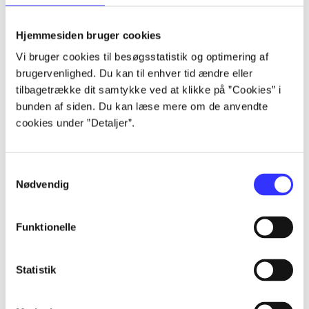
lorem ipsum dolor sit amet ...
lorem ipsum dolor sit amet ...
Hjemmesiden bruger cookies
lorem ipsum dolor sit amet ...
Vi bruger cookies til besøgsstatistik og optimering af
lorem ipsum dolor sit amet ...
brugervenlighed. Du kan til enhver tid ændre eller
lorem ipsum dolor sit amet ...
tilbagetrække dit samtykke ved at klikke på ”Cookies” i
lorem ipsum dolor sit amet ...
bunden af siden. Du kan læse mere om de anvendte
lorem ipsum dolor sit amet ...
cookies under ”Detaljer”.
lorem ipsum dolor sit amet ...
Samtykkevalg
Nødvendig
Funktionelle
af
af
Statistik
af
af