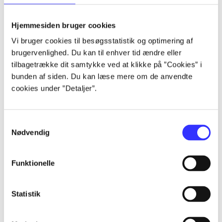
lorem ipsum dolor sit amet ...
lorem ipsum dolor sit amet ...
Hjemmesiden bruger cookies
lorem ipsum dolor sit amet ...
Vi bruger cookies til besøgsstatistik og optimering af
lorem ipsum dolor sit amet ...
brugervenlighed. Du kan til enhver tid ændre eller
lorem ipsum dolor sit amet ...
tilbagetrække dit samtykke ved at klikke på ”Cookies” i
lorem ipsum dolor sit amet ...
bunden af siden. Du kan læse mere om de anvendte
lorem ipsum dolor sit amet ...
cookies under ”Detaljer”.
lorem ipsum dolor sit amet ...
Samtykkevalg
Nødvendig
Funktionelle
af
af
Statistik
af
af