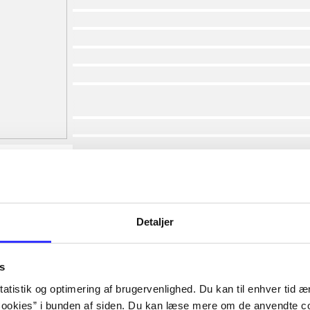
af
af
af
af
af
af
lorem ipsum dolor sit amet ...
lorem ipsum dolor sit amet ...
lorem ipsum dolor sit amet ...
lorem ipsum dolor sit amet ...
lorem ipsum dolor sit amet ...
lorem ipsum dolor sit amet ...
lorem ipsum dolor sit amet ...
Detaljer
lorem ipsum dolor sit amet ...
s
atistik og optimering af brugervenlighed. Du kan til enhver tid æn
ookies” i bunden af siden. Du kan læse mere om de anvendte co