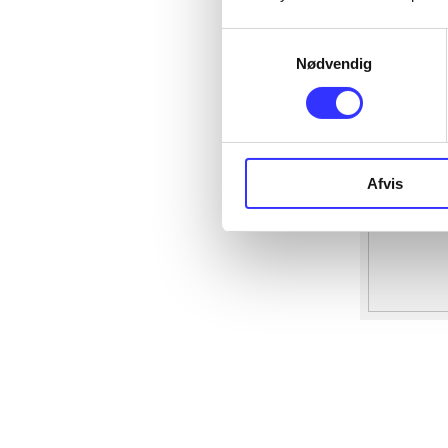
Samtykkevalg
Nødvendig
Afvis