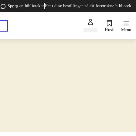
Spørg en bibliotekar
Hent dine bestillinger på dit foretrukne bibliotek
Log ind
Husk
Menu