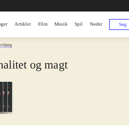
øger
Artikler
Film
Musik
Spil
Noder
Søg
yvbjerg
nalitet og magt