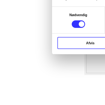
Samtykkevalg
Nødvendig
Afvis