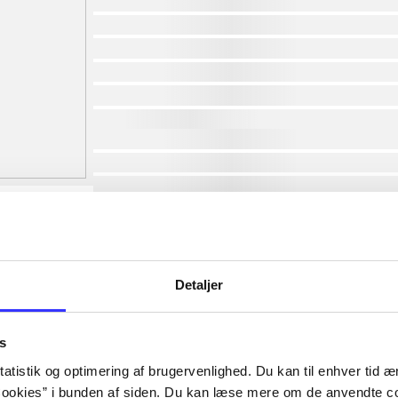
af
af
af
af
af
af
lorem ipsum dolor sit amet ...
lorem ipsum dolor sit amet ...
lorem ipsum dolor sit amet ...
lorem ipsum dolor sit amet ...
lorem ipsum dolor sit amet ...
lorem ipsum dolor sit amet ...
lorem ipsum dolor sit amet ...
Detaljer
lorem ipsum dolor sit amet ...
s
atistik og optimering af brugervenlighed. Du kan til enhver tid æn
ookies” i bunden af siden. Du kan læse mere om de anvendte co