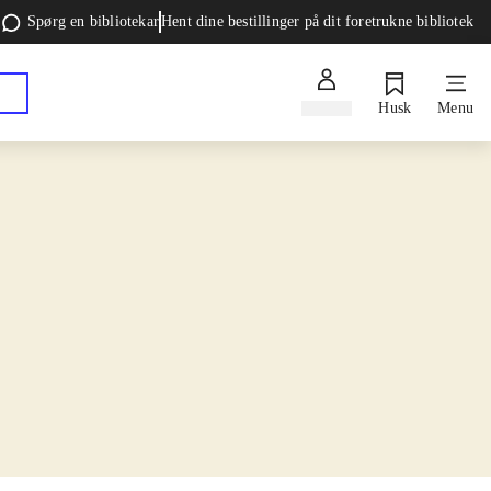
Spørg en bibliotekar
Hent dine bestillinger på dit foretrukne bibliotek
Log ind
Husk
Menu