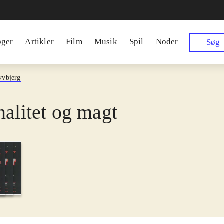
øger
Artikler
Film
Musik
Spil
Noder
Søg
yvbjerg
nalitet og magt