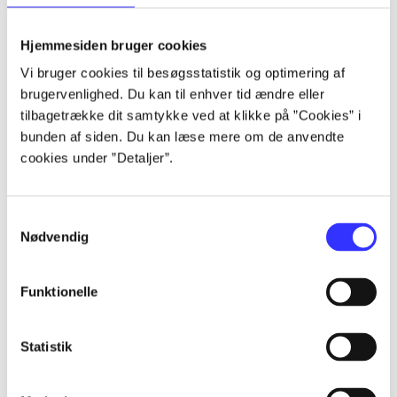
lorem ipsum dolor sit amet ...
lorem ipsum dolor sit amet ...
Hjemmesiden bruger cookies
lorem ipsum dolor sit amet ...
Vi bruger cookies til besøgsstatistik og optimering af
lorem ipsum dolor sit amet ...
brugervenlighed. Du kan til enhver tid ændre eller
lorem ipsum dolor sit amet ...
tilbagetrække dit samtykke ved at klikke på ”Cookies” i
lorem ipsum dolor sit amet ...
bunden af siden. Du kan læse mere om de anvendte
lorem ipsum dolor sit amet ...
cookies under ”Detaljer”.
lorem ipsum dolor sit amet ...
Samtykkevalg
Nødvendig
Funktionelle
af
af
Statistik
af
af