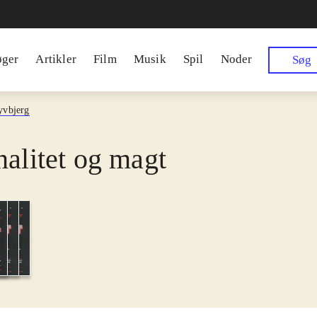
øger
Artikler
Film
Musik
Spil
Noder
Søg
yvbjerg
nalitet og magt