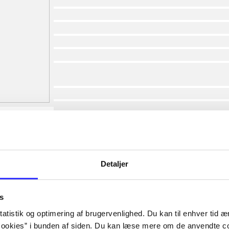
af
af
af
af
af
af
lorem ipsum dolor sit amet ...
lorem ipsum dolor sit amet ...
lorem ipsum dolor sit amet ...
lorem ipsum dolor sit amet ...
lorem ipsum dolor sit amet ...
lorem ipsum dolor sit amet ...
lorem ipsum dolor sit amet ...
Detaljer
lorem ipsum dolor sit amet ...
s
atistik og optimering af brugervenlighed. Du kan til enhver tid æn
ookies” i bunden af siden. Du kan læse mere om de anvendte co