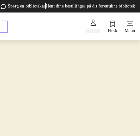
Spørg en bibliotekar
Hent dine bestillinger på dit foretrukne bibliotek
Log ind
Husk
Menu