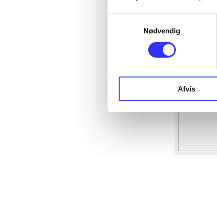
Samtykkevalg
Nødvendig
Afvis