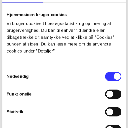
lorem ipsum dolor sit amet ...
lorem ipsum dolor sit amet ...
Hjemmesiden bruger cookies
lorem ipsum dolor sit amet ...
Vi bruger cookies til besøgsstatistik og optimering af
lorem ipsum dolor sit amet ...
brugervenlighed. Du kan til enhver tid ændre eller
lorem ipsum dolor sit amet ...
tilbagetrække dit samtykke ved at klikke på ”Cookies” i
lorem ipsum dolor sit amet ...
bunden af siden. Du kan læse mere om de anvendte
lorem ipsum dolor sit amet ...
cookies under ”Detaljer”.
lorem ipsum dolor sit amet ...
Samtykkevalg
Nødvendig
Funktionelle
af
af
Statistik
af
af