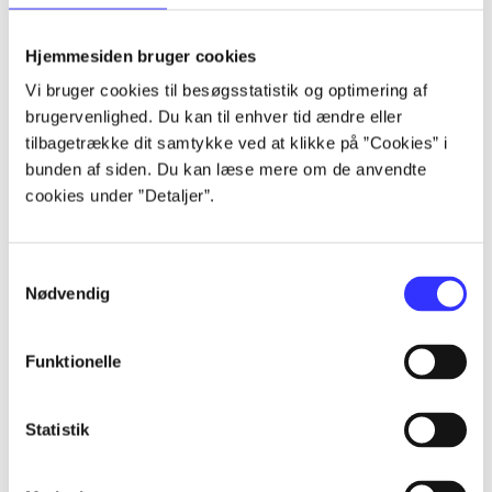
lorem ipsum dolor sit amet ...
lorem ipsum dolor sit amet ...
Hjemmesiden bruger cookies
lorem ipsum dolor sit amet ...
Vi bruger cookies til besøgsstatistik og optimering af
lorem ipsum dolor sit amet ...
brugervenlighed. Du kan til enhver tid ændre eller
lorem ipsum dolor sit amet ...
tilbagetrække dit samtykke ved at klikke på ”Cookies” i
lorem ipsum dolor sit amet ...
bunden af siden. Du kan læse mere om de anvendte
lorem ipsum dolor sit amet ...
cookies under ”Detaljer”.
lorem ipsum dolor sit amet ...
Samtykkevalg
Nødvendig
Funktionelle
af
af
Statistik
af
af