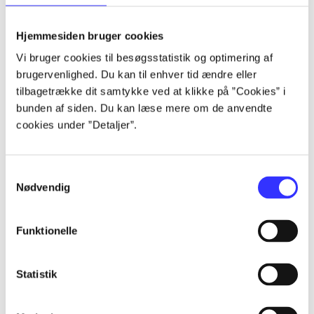
lorem ipsum dolor sit amet ...
lorem ipsum dolor sit amet ...
Hjemmesiden bruger cookies
lorem ipsum dolor sit amet ...
Vi bruger cookies til besøgsstatistik og optimering af
lorem ipsum dolor sit amet ...
brugervenlighed. Du kan til enhver tid ændre eller
lorem ipsum dolor sit amet ...
tilbagetrække dit samtykke ved at klikke på ”Cookies” i
lorem ipsum dolor sit amet ...
bunden af siden. Du kan læse mere om de anvendte
lorem ipsum dolor sit amet ...
cookies under ”Detaljer”.
lorem ipsum dolor sit amet ...
Samtykkevalg
Nødvendig
Funktionelle
af
af
Statistik
af
af