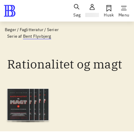
Søg
Log ind
Husk
Menu
Bøger / Faglitteratur / Serier
Serie af
Bent Flyvbjerg
Rationalitet og magt