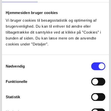
lorem ipsum dolor sit amet ...
lorem ipsum dolor sit amet ...
Hjemmesiden bruger cookies
lorem ipsum dolor sit amet ...
Vi bruger cookies til besøgsstatistik og optimering af
lorem ipsum dolor sit amet ...
brugervenlighed. Du kan til enhver tid ændre eller
lorem ipsum dolor sit amet ...
tilbagetrække dit samtykke ved at klikke på ”Cookies” i
lorem ipsum dolor sit amet ...
bunden af siden. Du kan læse mere om de anvendte
lorem ipsum dolor sit amet ...
cookies under ”Detaljer”.
lorem ipsum dolor sit amet ...
Samtykkevalg
Nødvendig
Funktionelle
af
af
Statistik
af
af