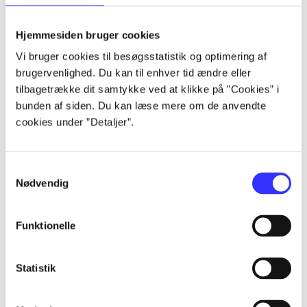
lorem ipsum dolor sit amet ...
lorem ipsum dolor sit amet ...
Hjemmesiden bruger cookies
lorem ipsum dolor sit amet ...
Vi bruger cookies til besøgsstatistik og optimering af
lorem ipsum dolor sit amet ...
brugervenlighed. Du kan til enhver tid ændre eller
lorem ipsum dolor sit amet ...
tilbagetrække dit samtykke ved at klikke på ”Cookies” i
lorem ipsum dolor sit amet ...
bunden af siden. Du kan læse mere om de anvendte
lorem ipsum dolor sit amet ...
cookies under ”Detaljer”.
lorem ipsum dolor sit amet ...
Samtykkevalg
Nødvendig
Funktionelle
af
af
Statistik
af
af