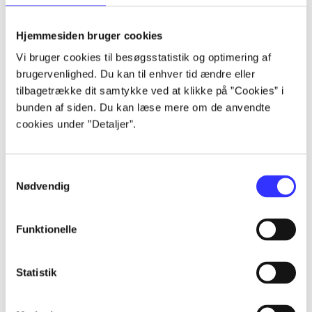
lorem ipsum dolor sit amet ...
lorem ipsum dolor sit amet ...
Hjemmesiden bruger cookies
lorem ipsum dolor sit amet ...
Vi bruger cookies til besøgsstatistik og optimering af
lorem ipsum dolor sit amet ...
brugervenlighed. Du kan til enhver tid ændre eller
lorem ipsum dolor sit amet ...
tilbagetrække dit samtykke ved at klikke på ”Cookies” i
lorem ipsum dolor sit amet ...
bunden af siden. Du kan læse mere om de anvendte
lorem ipsum dolor sit amet ...
cookies under ”Detaljer”.
lorem ipsum dolor sit amet ...
Samtykkevalg
Nødvendig
Funktionelle
af
af
Statistik
af
af