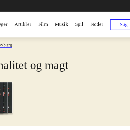
øger
Artikler
Film
Musik
Spil
Noder
Søg
yvbjerg
nalitet og magt