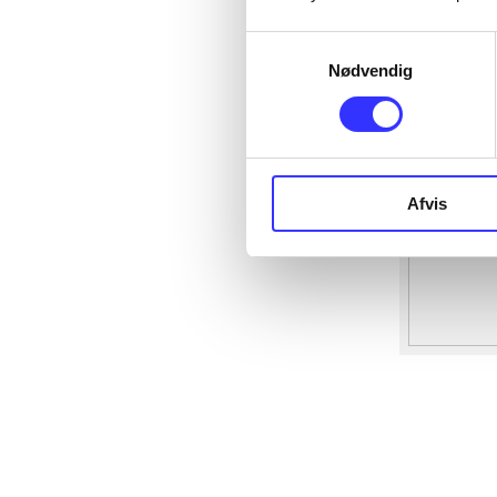
Samtykkevalg
Nødvendig
Afvis