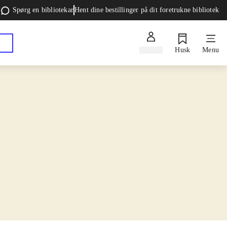
Spørg en bibliotekar
Hent dine bestillinger på dit foretrukne bibliotek
Log ind
Husk
Menu