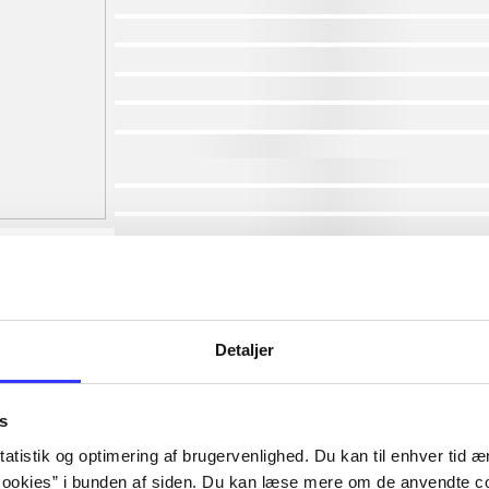
af
af
af
af
af
af
lorem ipsum dolor sit amet ...
lorem ipsum dolor sit amet ...
lorem ipsum dolor sit amet ...
lorem ipsum dolor sit amet ...
lorem ipsum dolor sit amet ...
lorem ipsum dolor sit amet ...
lorem ipsum dolor sit amet ...
Detaljer
lorem ipsum dolor sit amet ...
s
atistik og optimering af brugervenlighed. Du kan til enhver tid æn
ookies” i bunden af siden. Du kan læse mere om de anvendte co