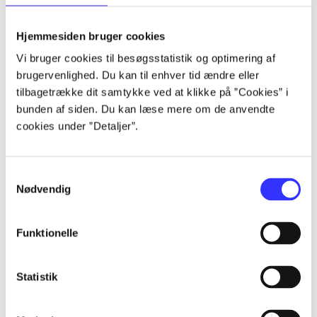
lorem ipsum dolor sit amet ...
lorem ipsum dolor sit amet ...
Hjemmesiden bruger cookies
lorem ipsum dolor sit amet ...
Vi bruger cookies til besøgsstatistik og optimering af
lorem ipsum dolor sit amet ...
brugervenlighed. Du kan til enhver tid ændre eller
lorem ipsum dolor sit amet ...
tilbagetrække dit samtykke ved at klikke på ”Cookies” i
lorem ipsum dolor sit amet ...
bunden af siden. Du kan læse mere om de anvendte
lorem ipsum dolor sit amet ...
cookies under ”Detaljer”.
lorem ipsum dolor sit amet ...
Samtykkevalg
Nødvendig
Funktionelle
af
af
Statistik
af
af