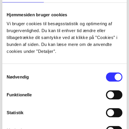
lorem ipsum dolor sit amet ...
lorem ipsum dolor sit amet ...
Hjemmesiden bruger cookies
lorem ipsum dolor sit amet ...
Vi bruger cookies til besøgsstatistik og optimering af
lorem ipsum dolor sit amet ...
brugervenlighed. Du kan til enhver tid ændre eller
lorem ipsum dolor sit amet ...
tilbagetrække dit samtykke ved at klikke på ”Cookies” i
lorem ipsum dolor sit amet ...
bunden af siden. Du kan læse mere om de anvendte
lorem ipsum dolor sit amet ...
cookies under ”Detaljer”.
lorem ipsum dolor sit amet ...
Samtykkevalg
Nødvendig
Funktionelle
af
af
Statistik
af
af