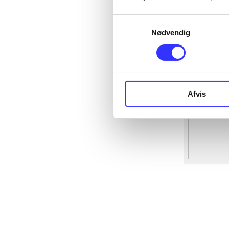
Samtykkevalg
Nødvendig
Afvis