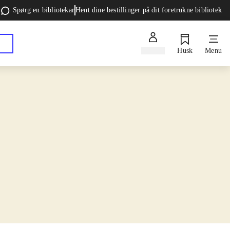
Spørg en bibliotekar
Hent dine bestillinger på dit foretrukne bibliotek
Log ind
Husk
Menu