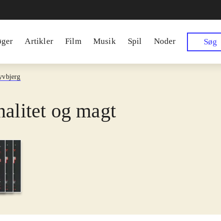
øger
Artikler
Film
Musik
Spil
Noder
Søg
yvbjerg
nalitet og magt