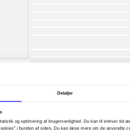
af
af
af
af
af
af
lorem ipsum dolor sit amet ...
lorem ipsum dolor sit amet ...
lorem ipsum dolor sit amet ...
lorem ipsum dolor sit amet ...
lorem ipsum dolor sit amet ...
lorem ipsum dolor sit amet ...
lorem ipsum dolor sit amet ...
Detaljer
lorem ipsum dolor sit amet ...
s
atistik og optimering af brugervenlighed. Du kan til enhver tid æn
ookies” i bunden af siden. Du kan læse mere om de anvendte co