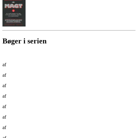
Bøger i serien
af
af
af
af
af
af
af
af