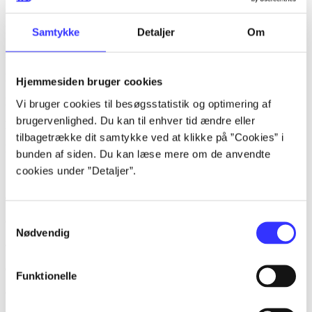
lorem ipsum dolor sit amet ...
lorem ipsum dolor sit amet ...
Samtykke
Detaljer
Om
lorem ipsum dolor sit amet ...
lorem ipsum dolor sit amet ...
Hjemmesiden bruger cookies
lorem ipsum dolor sit amet ...
Vi bruger cookies til besøgsstatistik og optimering af
brugervenlighed. Du kan til enhver tid ændre eller
lorem ipsum dolor sit amet ...
tilbagetrække dit samtykke ved at klikke på ”Cookies” i
lorem ipsum dolor sit amet ...
bunden af siden. Du kan læse mere om de anvendte
cookies under ”Detaljer”.
af
Samtykkevalg
af
Nødvendig
af
af
Funktionelle
af