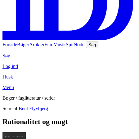
Forside
Bøger
Artikler
Film
Musik
Spil
Noder
Søg
Søg
Log ind
Husk
Menu
Bøger / faglitteratur / serier
Serie af
Bent Flyvbjerg
Rationalitet og magt