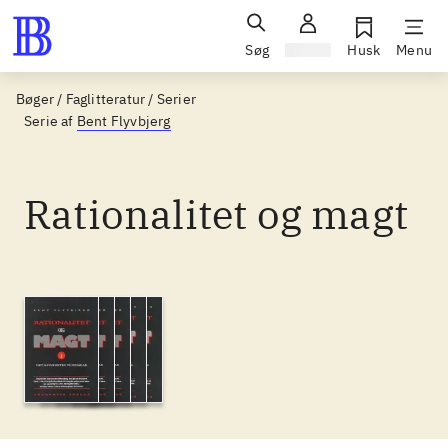
Søg
Log ind
Husk
Menu
Bøger / Faglitteratur / Serier
Serie af
Bent Flyvbjerg
Rationalitet og magt