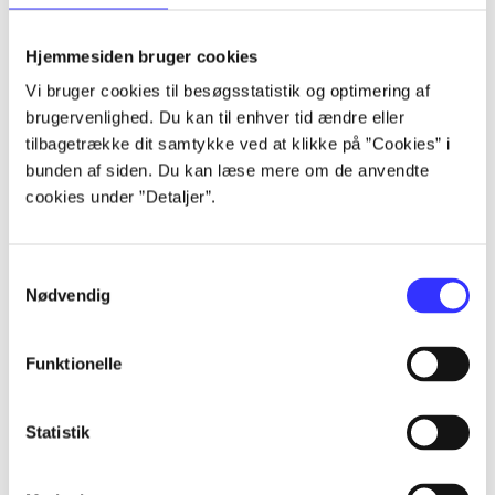
lorem ipsum dolor sit amet ...
lorem ipsum dolor sit amet ...
Hjemmesiden bruger cookies
lorem ipsum dolor sit amet ...
Vi bruger cookies til besøgsstatistik og optimering af
lorem ipsum dolor sit amet ...
brugervenlighed. Du kan til enhver tid ændre eller
lorem ipsum dolor sit amet ...
tilbagetrække dit samtykke ved at klikke på ”Cookies” i
lorem ipsum dolor sit amet ...
bunden af siden. Du kan læse mere om de anvendte
lorem ipsum dolor sit amet ...
cookies under ”Detaljer”.
lorem ipsum dolor sit amet ...
Samtykkevalg
Nødvendig
Funktionelle
af
af
Statistik
af
af