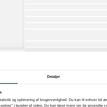
af
af
af
af
af
af
lorem ipsum dolor sit amet ...
lorem ipsum dolor sit amet ...
lorem ipsum dolor sit amet ...
lorem ipsum dolor sit amet ...
lorem ipsum dolor sit amet ...
lorem ipsum dolor sit amet ...
lorem ipsum dolor sit amet ...
Detaljer
lorem ipsum dolor sit amet ...
s
atistik og optimering af brugervenlighed. Du kan til enhver tid æn
ookies” i bunden af siden. Du kan læse mere om de anvendte co