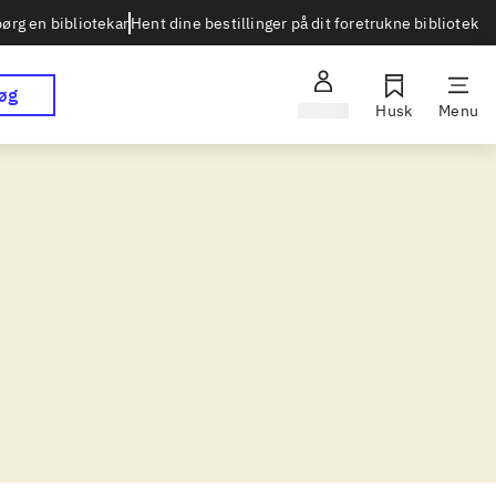
Hent dine bestillinger på dit foretrukne bibliotek
ørg en bibliotekar
øg
Log ind
Husk
Menu