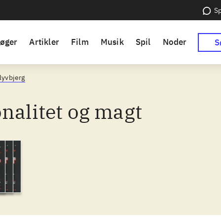
Sp
øger
Artikler
Film
Musik
Spil
Noder
S
lyvbjerg
nalitet og magt