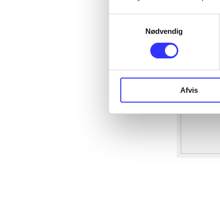
Samtykkevalg
Nødvendig
Afvis