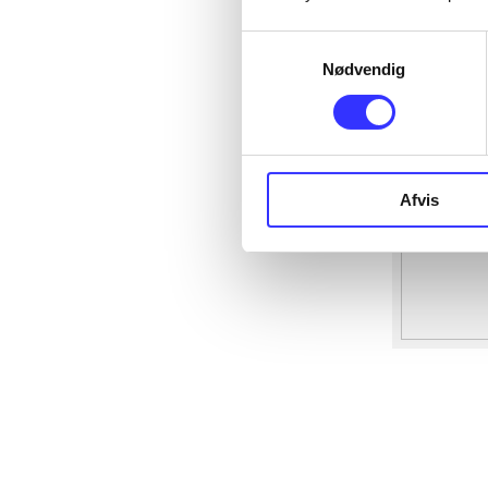
Samtykkevalg
Nødvendig
Afvis