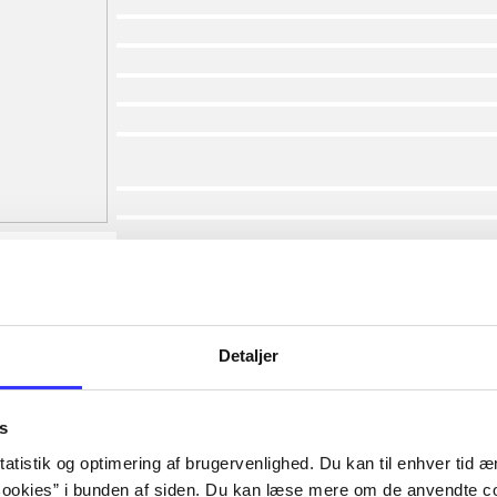
af
af
af
af
af
af
lorem ipsum dolor sit amet ...
lorem ipsum dolor sit amet ...
lorem ipsum dolor sit amet ...
lorem ipsum dolor sit amet ...
lorem ipsum dolor sit amet ...
lorem ipsum dolor sit amet ...
lorem ipsum dolor sit amet ...
Detaljer
lorem ipsum dolor sit amet ...
s
atistik og optimering af brugervenlighed. Du kan til enhver tid æn
ookies” i bunden af siden. Du kan læse mere om de anvendte co