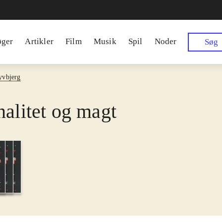
øger
Artikler
Film
Musik
Spil
Noder
Søg
yvbjerg
nalitet og magt