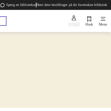
Spørg en bibliotekar
Hent dine bestillinger på dit foretrukne bibliotek
Log ind
Husk
Menu