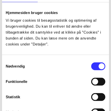
lorem ipsum dolor sit amet ...
lorem ipsum dolor sit amet ...
Hjemmesiden bruger cookies
lorem ipsum dolor sit amet ...
Vi bruger cookies til besøgsstatistik og optimering af
lorem ipsum dolor sit amet ...
brugervenlighed. Du kan til enhver tid ændre eller
lorem ipsum dolor sit amet ...
tilbagetrække dit samtykke ved at klikke på ”Cookies” i
lorem ipsum dolor sit amet ...
bunden af siden. Du kan læse mere om de anvendte
lorem ipsum dolor sit amet ...
cookies under ”Detaljer”.
lorem ipsum dolor sit amet ...
Samtykkevalg
Nødvendig
Funktionelle
af
af
Statistik
af
af