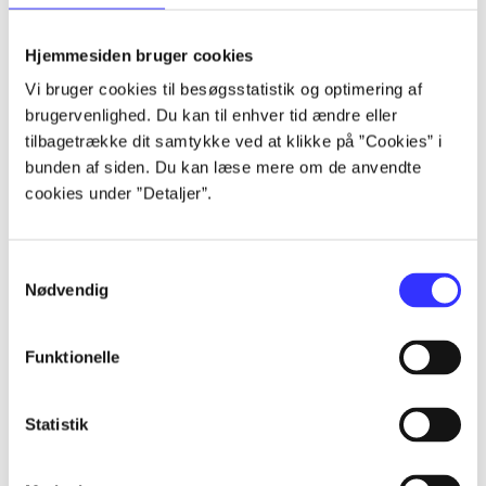
lorem ipsum dolor sit amet ...
lorem ipsum dolor sit amet ...
Hjemmesiden bruger cookies
lorem ipsum dolor sit amet ...
Vi bruger cookies til besøgsstatistik og optimering af
lorem ipsum dolor sit amet ...
brugervenlighed. Du kan til enhver tid ændre eller
lorem ipsum dolor sit amet ...
tilbagetrække dit samtykke ved at klikke på ”Cookies” i
lorem ipsum dolor sit amet ...
bunden af siden. Du kan læse mere om de anvendte
lorem ipsum dolor sit amet ...
cookies under ”Detaljer”.
lorem ipsum dolor sit amet ...
Samtykkevalg
Nødvendig
Funktionelle
af
af
Statistik
af
af