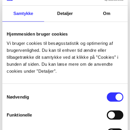
lorem ipsum dolor sit amet ...
lorem ipsum dolor sit amet ...
Samtykke
Detaljer
Om
lorem ipsum dolor sit amet ...
lorem ipsum dolor sit amet ...
Hjemmesiden bruger cookies
lorem ipsum dolor sit amet ...
Vi bruger cookies til besøgsstatistik og optimering af
brugervenlighed. Du kan til enhver tid ændre eller
lorem ipsum dolor sit amet ...
tilbagetrække dit samtykke ved at klikke på ”Cookies” i
lorem ipsum dolor sit amet ...
bunden af siden. Du kan læse mere om de anvendte
cookies under ”Detaljer”.
af
Samtykkevalg
af
Nødvendig
af
af
Funktionelle
af