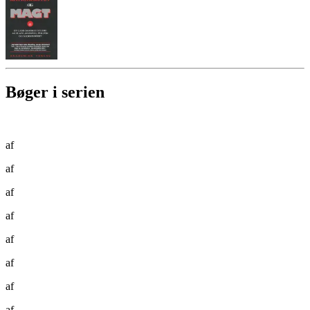
Bøger i serien
af
af
af
af
af
af
af
af