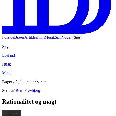
Forside
Bøger
Artikler
Film
Musik
Spil
Noder
Søg
Søg
Log ind
Husk
Menu
Bøger / faglitteratur / serier
Serie af
Bent Flyvbjerg
Rationalitet og magt