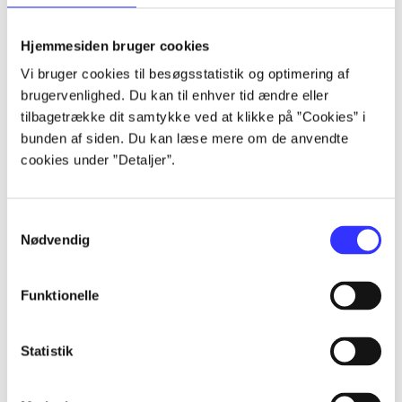
lorem ipsum dolor sit amet ...
lorem ipsum dolor sit amet ...
Hjemmesiden bruger cookies
lorem ipsum dolor sit amet ...
Vi bruger cookies til besøgsstatistik og optimering af
lorem ipsum dolor sit amet ...
brugervenlighed. Du kan til enhver tid ændre eller
lorem ipsum dolor sit amet ...
tilbagetrække dit samtykke ved at klikke på ”Cookies” i
lorem ipsum dolor sit amet ...
bunden af siden. Du kan læse mere om de anvendte
lorem ipsum dolor sit amet ...
cookies under ”Detaljer”.
lorem ipsum dolor sit amet ...
Samtykkevalg
Nødvendig
Funktionelle
af
af
Statistik
af
af