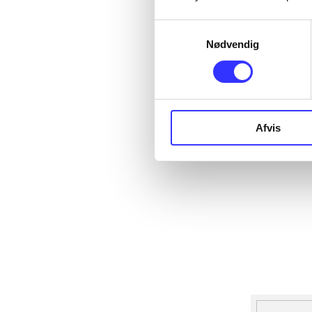
Samtykkevalg
Nødvendig
Afvis