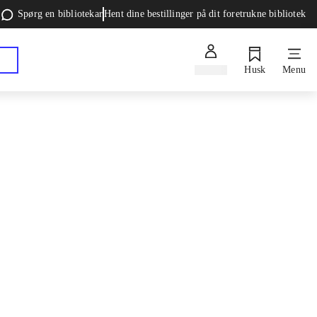
Spørg en bibliotekar
Hent dine bestillinger på dit foretrukne bibliotek
Log ind
Husk
Menu