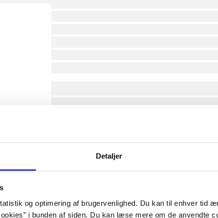
lorem ipsum dolor sit amet ...
lorem ipsum dolor sit amet ...
lorem ipsum dolor sit amet ...
lorem ipsum dolor sit amet ...
lorem ipsum dolor sit amet ...
lorem ipsum dolor sit amet ...
af
Detaljer
af
af
af
s
af
atistik og optimering af brugervenlighed. Du kan til enhver tid æn
af
ookies” i bunden af siden. Du kan læse mere om de anvendte co