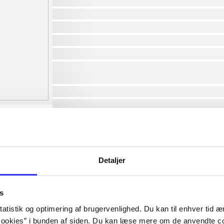
af
af
af
af
af
af
lorem ipsum dolor sit amet ...
lorem ipsum dolor sit amet ...
lorem ipsum dolor sit amet ...
lorem ipsum dolor sit amet ...
lorem ipsum dolor sit amet ...
lorem ipsum dolor sit amet ...
lorem ipsum dolor sit amet ...
Detaljer
lorem ipsum dolor sit amet ...
s
atistik og optimering af brugervenlighed. Du kan til enhver tid æn
ookies” i bunden af siden. Du kan læse mere om de anvendte co