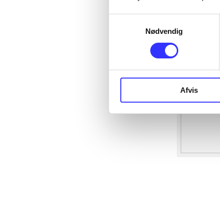
Samtykkevalg
Nødvendig
Afvis