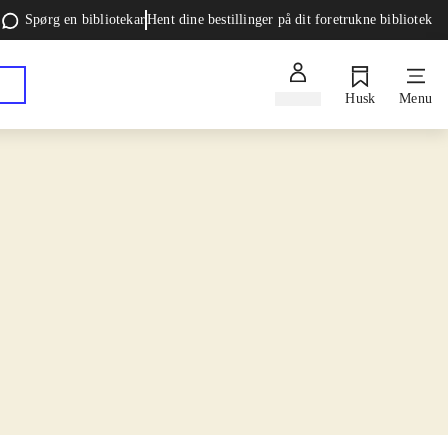
Spørg en bibliotekar
Hent dine bestillinger på dit foretrukne bibliotek
Log ind
Husk
Menu