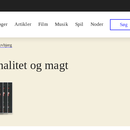
øger
Artikler
Film
Musik
Spil
Noder
Søg
yvbjerg
nalitet og magt