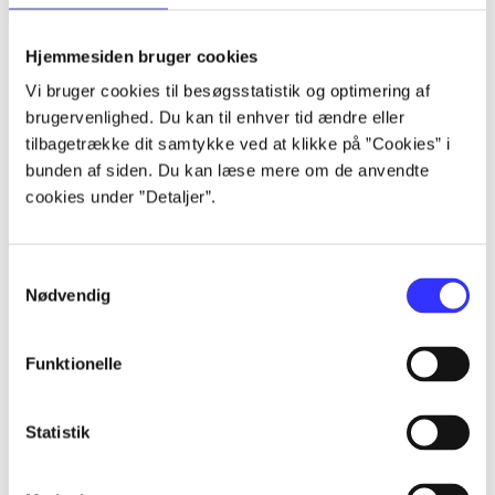
lorem ipsum dolor sit amet ...
lorem ipsum dolor sit amet ...
Hjemmesiden bruger cookies
lorem ipsum dolor sit amet ...
Vi bruger cookies til besøgsstatistik og optimering af
lorem ipsum dolor sit amet ...
brugervenlighed. Du kan til enhver tid ændre eller
lorem ipsum dolor sit amet ...
tilbagetrække dit samtykke ved at klikke på ”Cookies” i
lorem ipsum dolor sit amet ...
bunden af siden. Du kan læse mere om de anvendte
lorem ipsum dolor sit amet ...
cookies under ”Detaljer”.
lorem ipsum dolor sit amet ...
Samtykkevalg
Nødvendig
Funktionelle
af
af
Statistik
af
af