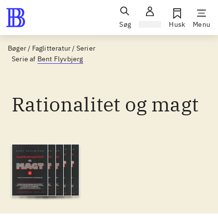
Søg
Log ind
Husk
Menu
Bøger / Faglitteratur / Serier
Serie af
Bent Flyvbjerg
Rationalitet og magt