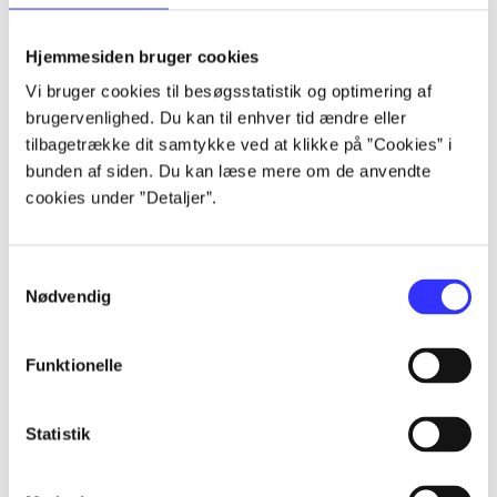
lorem ipsum dolor sit amet ...
lorem ipsum dolor sit amet ...
Hjemmesiden bruger cookies
lorem ipsum dolor sit amet ...
Vi bruger cookies til besøgsstatistik og optimering af
lorem ipsum dolor sit amet ...
brugervenlighed. Du kan til enhver tid ændre eller
lorem ipsum dolor sit amet ...
tilbagetrække dit samtykke ved at klikke på ”Cookies” i
lorem ipsum dolor sit amet ...
bunden af siden. Du kan læse mere om de anvendte
lorem ipsum dolor sit amet ...
cookies under ”Detaljer”.
lorem ipsum dolor sit amet ...
Samtykkevalg
Nødvendig
Funktionelle
af
af
Statistik
af
af