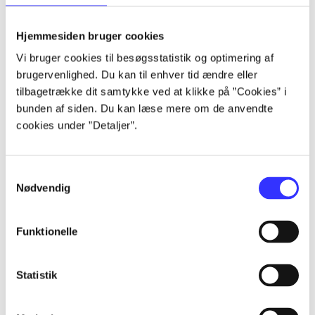
lorem ipsum dolor sit amet ...
lorem ipsum dolor sit amet ...
Hjemmesiden bruger cookies
lorem ipsum dolor sit amet ...
Vi bruger cookies til besøgsstatistik og optimering af
lorem ipsum dolor sit amet ...
brugervenlighed. Du kan til enhver tid ændre eller
lorem ipsum dolor sit amet ...
tilbagetrække dit samtykke ved at klikke på ”Cookies” i
lorem ipsum dolor sit amet ...
bunden af siden. Du kan læse mere om de anvendte
lorem ipsum dolor sit amet ...
cookies under ”Detaljer”.
lorem ipsum dolor sit amet ...
Samtykkevalg
Nødvendig
Funktionelle
af
af
Statistik
af
af