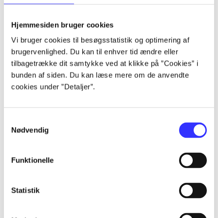
lorem ipsum dolor sit amet ...
lorem ipsum dolor sit amet ...
Hjemmesiden bruger cookies
lorem ipsum dolor sit amet ...
Vi bruger cookies til besøgsstatistik og optimering af
lorem ipsum dolor sit amet ...
brugervenlighed. Du kan til enhver tid ændre eller
lorem ipsum dolor sit amet ...
tilbagetrække dit samtykke ved at klikke på ”Cookies” i
lorem ipsum dolor sit amet ...
bunden af siden. Du kan læse mere om de anvendte
lorem ipsum dolor sit amet ...
cookies under ”Detaljer”.
lorem ipsum dolor sit amet ...
Samtykkevalg
Nødvendig
Funktionelle
af
af
Statistik
af
af