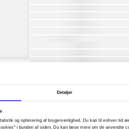
af
af
af
af
af
af
lorem ipsum dolor sit amet ...
lorem ipsum dolor sit amet ...
lorem ipsum dolor sit amet ...
lorem ipsum dolor sit amet ...
lorem ipsum dolor sit amet ...
lorem ipsum dolor sit amet ...
lorem ipsum dolor sit amet ...
Detaljer
lorem ipsum dolor sit amet ...
s
atistik og optimering af brugervenlighed. Du kan til enhver tid æn
ookies” i bunden af siden. Du kan læse mere om de anvendte co