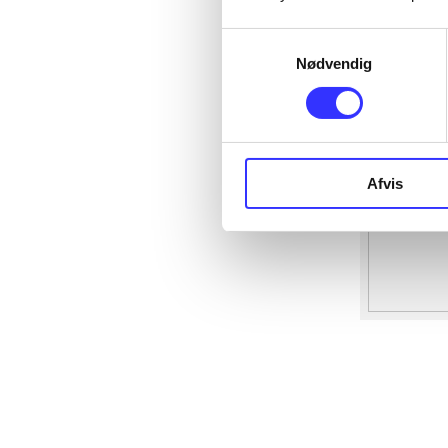
Samtykkevalg
Nødvendig
Afvis