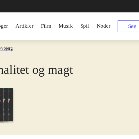
øger
Artikler
Film
Musik
Spil
Noder
Søg
yvbjerg
nalitet og magt