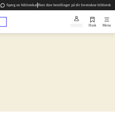
Spørg en bibliotekar
Hent dine bestillinger på dit foretrukne bibliotek
Log ind
Husk
Menu