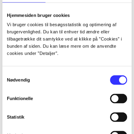
lorem ipsum dolor sit amet ...
lorem ipsum dolor sit amet ...
Hjemmesiden bruger cookies
lorem ipsum dolor sit amet ...
Vi bruger cookies til besøgsstatistik og optimering af
lorem ipsum dolor sit amet ...
brugervenlighed. Du kan til enhver tid ændre eller
lorem ipsum dolor sit amet ...
tilbagetrække dit samtykke ved at klikke på ”Cookies” i
lorem ipsum dolor sit amet ...
bunden af siden. Du kan læse mere om de anvendte
lorem ipsum dolor sit amet ...
cookies under ”Detaljer”.
lorem ipsum dolor sit amet ...
Samtykkevalg
Nødvendig
Funktionelle
af
af
Statistik
af
af