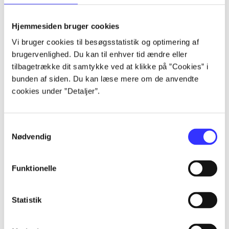
lorem ipsum dolor sit amet ...
lorem ipsum dolor sit amet ...
Hjemmesiden bruger cookies
lorem ipsum dolor sit amet ...
Vi bruger cookies til besøgsstatistik og optimering af
lorem ipsum dolor sit amet ...
brugervenlighed. Du kan til enhver tid ændre eller
lorem ipsum dolor sit amet ...
tilbagetrække dit samtykke ved at klikke på ”Cookies” i
lorem ipsum dolor sit amet ...
bunden af siden. Du kan læse mere om de anvendte
lorem ipsum dolor sit amet ...
cookies under ”Detaljer”.
lorem ipsum dolor sit amet ...
Samtykkevalg
Nødvendig
Funktionelle
af
af
Statistik
af
af