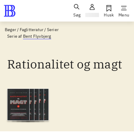
Søg
Log ind
Husk
Menu
Bøger / Faglitteratur / Serier
Serie af
Bent Flyvbjerg
Rationalitet og magt