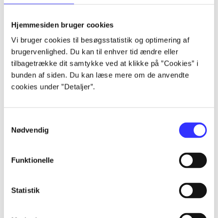
lorem ipsum dolor sit amet ...
lorem ipsum dolor sit amet ...
Hjemmesiden bruger cookies
lorem ipsum dolor sit amet ...
Vi bruger cookies til besøgsstatistik og optimering af
lorem ipsum dolor sit amet ...
brugervenlighed. Du kan til enhver tid ændre eller
lorem ipsum dolor sit amet ...
tilbagetrække dit samtykke ved at klikke på ”Cookies” i
lorem ipsum dolor sit amet ...
bunden af siden. Du kan læse mere om de anvendte
lorem ipsum dolor sit amet ...
cookies under ”Detaljer”.
lorem ipsum dolor sit amet ...
Samtykkevalg
Nødvendig
Funktionelle
af
af
Statistik
af
af