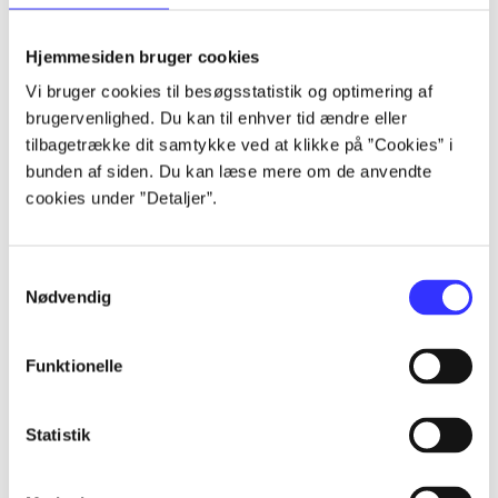
lorem ipsum dolor sit amet ...
lorem ipsum dolor sit amet ...
Hjemmesiden bruger cookies
lorem ipsum dolor sit amet ...
Vi bruger cookies til besøgsstatistik og optimering af
lorem ipsum dolor sit amet ...
brugervenlighed. Du kan til enhver tid ændre eller
lorem ipsum dolor sit amet ...
tilbagetrække dit samtykke ved at klikke på ”Cookies” i
lorem ipsum dolor sit amet ...
bunden af siden. Du kan læse mere om de anvendte
lorem ipsum dolor sit amet ...
cookies under ”Detaljer”.
lorem ipsum dolor sit amet ...
Samtykkevalg
Nødvendig
Funktionelle
af
af
Statistik
af
af